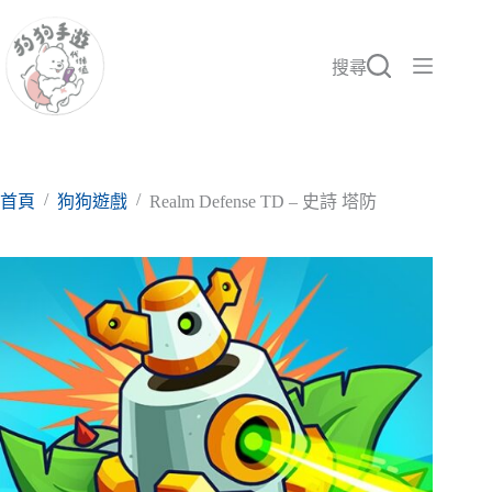
跳
至
主
搜尋
要
內
容
/
/
首頁
狗狗遊戲
Realm Defense TD – 史詩 塔防