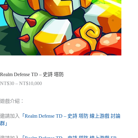
Realm Defense TD – 史詩 塔防
NT$
30
–
NT$
10,000
價
格
範
遊戲介紹：
圍：
NT$30
邀請加入
「Realm Defense TD – 史詩 塔防 線上游戲 討論
到
群」
NT$10,000