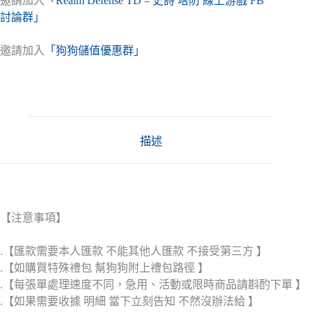
邀請加入
「Realm Defense TD – 史詩 塔防 線上游戲 FB
討論群」
邀請加入
「狗狗儲值優惠群」
描述
【注意事項】
.【匯款需要本人匯款 不能其他人匯款 不接受第三方 】
.【如購買特殊禮包 幫狗狗附上禮包路徑 】
.【每張單處理速度不同，急用、活動或限時商品請斟酌下單 】
.【如果需要收據 明細 當下立刻告知 不然沒辦法給 】