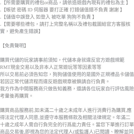
.【所需要購買的禮包or商品，請依造遊戲內現有的禮包為主 】
.【帳號 密碼 ID 伺服器 要打正確 打錯儲值錯不負責 謝謝 】
.【儲值中誤登入 如登入 被吃單 狗狗不負責 】
.【需要哪些禮包，請打上完整名稱以及禮包截圖給官方客服核
實，避免產生錯誤】
【免責聲明】
購買代儲的玩家請事前須知，代儲本身就違反官方遊戲規範
RMT現金交易以及非本人正常遊玩等等因素等等
所以交易前必須告知您，狗狗儲值使用的是國外正規禮品卡儲值
若因正常代儲流程而違反遊戲規章被鎖請自行負責。
我方作為中間服務商只做告知義務，還請各位玩家自行評估風險
考量後再購買。
購買商品服務前,如未滿二十歲之未成年人進行消費行為購買,應
得法定代理人同意,並遵守本服務條款及相關法律規定。年滿二
十歲之成年人需自行負完全的行爲能力責任。當您下單進行訂單
商品交易後,即視為您的法定代理人(或監護人)已閱讀、瞭解並同