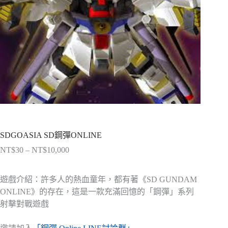
SDGOASIA SD鋼彈ONLINE
NT$
30
–
NT$
10,000
價
格
範
遊戲介紹：許多人的熱血童年，都有著《SD GUNDAM
圍：
ONLINE》的存在，這是一款充滿回憶的「鋼彈」系列
NT$30
射擊對戰遊戲
到
NT$10,000