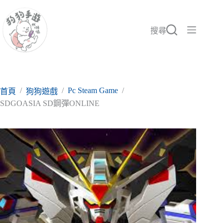
跳
至
主
搜尋
要
內
容
/
/
Pc Steam Game
/
首頁
狗狗遊戲
SDGOASIA SD鋼彈ONLINE