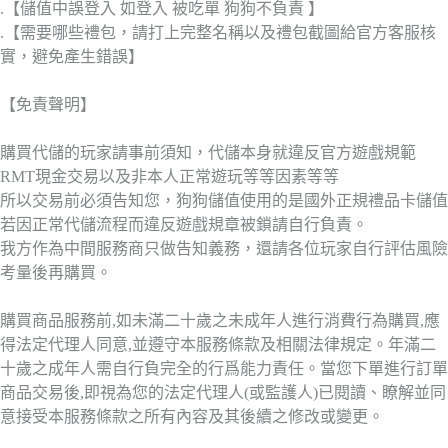
.【儲值中誤登入 如登入 被吃單 狗狗不負責 】
.【需要哪些禮包，請打上完整名稱以及禮包截圖給官方客服核
實，避免產生錯誤】
【免責聲明】
購買代儲的玩家請事前須知，代儲本身就違反官方遊戲規範
RMT現金交易以及非本人正常遊玩等等因素等等
所以交易前必須告知您，狗狗儲值使用的是國外正規禮品卡儲值
若因正常代儲流程而違反遊戲規章被鎖請自行負責。
我方作為中間服務商只做告知義務，還請各位玩家自行評估風險
考量後再購買。
購買商品服務前,如未滿二十歲之未成年人進行消費行為購買,應
得法定代理人同意,並遵守本服務條款及相關法律規定。年滿二
十歲之成年人需自行負完全的行爲能力責任。當您下單進行訂單
商品交易後,即視為您的法定代理人(或監護人)已閱讀、瞭解並同
意接受本服務條款之所有內容及其後續之修改或變更。