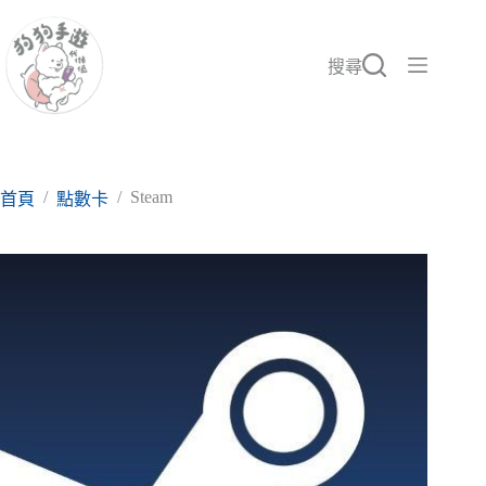
跳
至
主
搜尋
要
內
容
/
/
Steam
首頁
點數卡