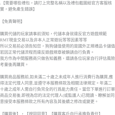
.【需要哪些禮包，請打上完整名稱以及禮包截圖給官方客服核
實，避免產生錯誤】
【免責聲明】
購買代儲的玩家請事前須知，代儲本身就違反官方遊戲規範
RMT現金交易以及非本人正常遊玩等等因素等等
所以交易前必須告知您，狗狗儲值使用的是國外正規禮品卡儲值
若因正常代儲流程而違反遊戲規章被鎖請自行負責。
我方作為中間服務商只做告知義務，還請各位玩家自行評估風險
考量後再購買。
購買商品服務前,如未滿二十歲之未成年人進行消費行為購買,應
得法定代理人同意,並遵守本服務條款及相關法律規定。年滿二
十歲之成年人需自行負完全的行爲能力責任。當您下單進行訂單
商品交易後,即視為您的法定代理人(或監護人)已閱讀、瞭解並同
意接受本服務條款之所有內容及其後續之修改或變更。
【購買後】，【視同同意】【購買客戶自行承擔負責任】