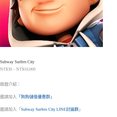
Subway Surfers City
NT$
30
–
NT$
10,000
價
格
範
遊戲介紹：
圍：
NT$30
邀請加入
「狗狗儲值優惠群」
到
NT$10,000
邀請加入「
Subway Surfers City LINE討論群
」