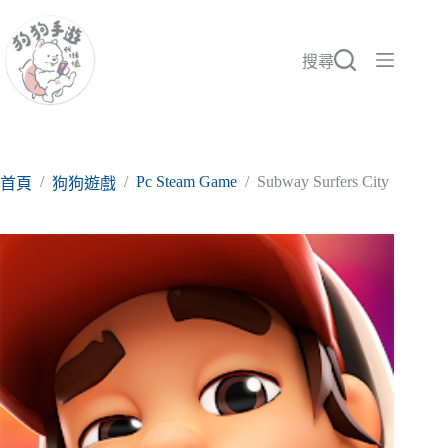
跳
至
主
搜尋
要
內
容
/
/
Pc Steam Game
/
Subway Surfers City
首頁
狗狗遊戲