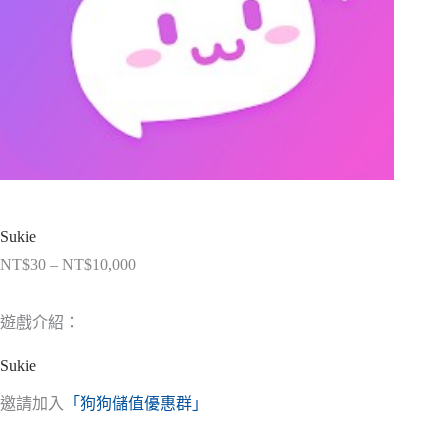
Sukie
NT$
30
–
NT$
10,000
價
格
範
遊戲介紹：
圍：
NT$30
Sukie
到
NT$10,000
邀請加入
「狗狗儲值優惠群」