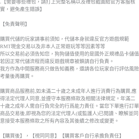
.【需要哪些禮包，請打上完整名稱以及禮包截圖給官方客服核
實，避免產生錯誤】
【免責聲明】
購買代儲的玩家請事前須知，代儲本身就違反官方遊戲規範
RMT現金交易以及非本人正常遊玩等等因素等等
所以交易前必須告知您，狗狗儲值使用的是國外正規禮品卡儲值
若因正常代儲流程而違反遊戲規章被鎖請自行負責。
我方作為中間服務商只做告知義務，還請各位玩家自行評估風險
考量後再購買。
購買商品服務前,如未滿二十歲之未成年人進行消費行為購買,應
得法定代理人同意,並遵守本服務條款及相關法律規定。年滿二
十歲之成年人需自行負完全的行爲能力責任。當您下單進行訂單
商品交易後,即視為您的法定代理人(或監護人)已閱讀、瞭解並同
意接受本服務條款之所有內容及其後續之修改或變更。
【購買後】，【視同同意】【購買客戶自行承擔負責任】