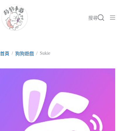
跳
至
主
搜尋
要
內
容
/
/
Sukie
首頁
狗狗遊戲