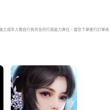
十歲之成年人需自行負完全的行爲能力責任。當您下單進行訂單商