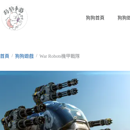
跳
至
主
狗狗首頁
狗狗
要
內
容
/
/
首頁
狗狗遊戲
War Robots機甲戰隊