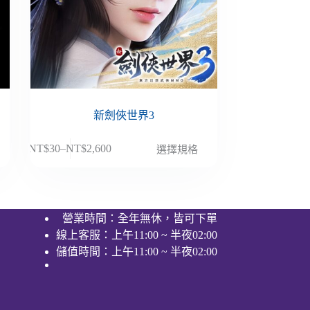
新劍俠世界3
此
NT$
30
–
NT$
2,600
選擇規格
價
產
格
品
範
有
圍：
多
營業時間：全年無休，皆可下單
NT$30
種
線上客服：上午11:00 ~ 半夜02:00
到
款
NT$2,600
儲值時間：上午11:00 ~ 半夜02:00
式。
可
在
產