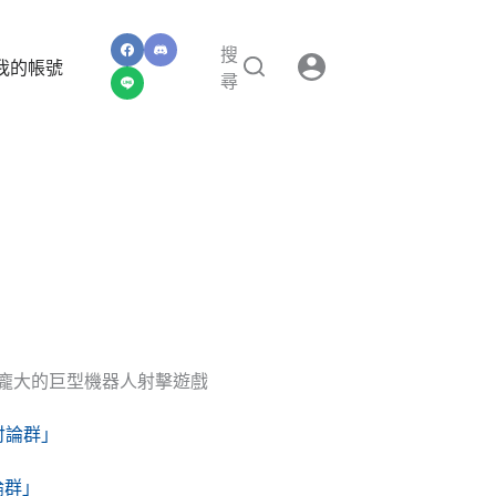
搜
我的帳號
尋
最為龐大的巨型機器人射擊遊戲
E討論群」
討論群」