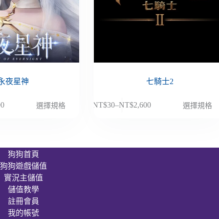
永夜星神
七騎士2
此
00
NT$
30
–
NT$
2,600
選擇規格
選擇規格
價
產
格
品
範
有
圍：
多
狗狗首頁
NT$30
種
狗狗遊戲儲值
到
款
00
NT$2,600
實況主儲值
式。
儲值教學
可
註冊會員
在
我的帳號
產