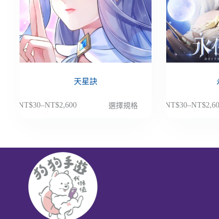
天星訣
此
此
NT$
30
–
NT$
2,600
NT$
30
–
NT$
2,6
選擇規格
價
價
產
產
格
格
品
品
範
範
有
有
圍：
圍：
多
多
NT$30
NT$30
種
種
到
到
款
款
NT$2,600
NT$2,6
式。
式。
可
可
在
在
產
產