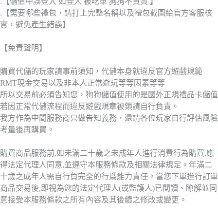
.【儲值中誤登入 如登入 被吃單 狗狗不負責 】
.【需要哪些禮包，請打上完整名稱以及禮包截圖給官方客服核
實，避免產生錯誤】
【免責聲明】
購買代儲的玩家請事前須知，代儲本身就違反官方遊戲規範
RMT現金交易以及非本人正常遊玩等等因素等等
所以交易前必須告知您，狗狗儲值使用的是國外正規禮品卡儲值
若因正常代儲流程而違反遊戲規章被鎖請自行負責。
我方作為中間服務商只做告知義務，還請各位玩家自行評估風險
考量後再購買。
購買商品服務前,如未滿二十歲之未成年人進行消費行為購買,應
得法定代理人同意,並遵守本服務條款及相關法律規定。年滿二
十歲之成年人需自行負完全的行爲能力責任。當您下單進行訂單
商品交易後,即視為您的法定代理人(或監護人)已閱讀、瞭解並同
意接受本服務條款之所有內容及其後續之修改或變更。