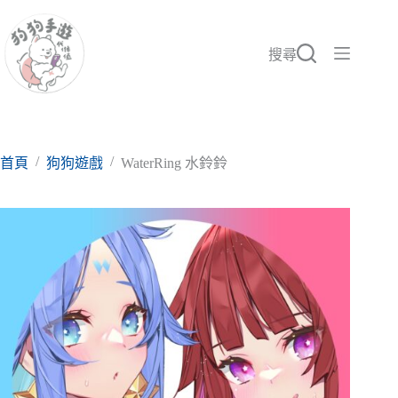
跳
至
主
搜尋
要
內
容
/
/
首頁
狗狗遊戲
WaterRing 水鈴鈴