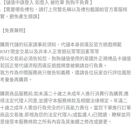
.【儲值中誤登入 如登入 被吃單 狗狗不負責 】
.【需要哪些禮包，請打上完整名稱以及禮包截圖給官方客服核
實，避免產生錯誤】
【免責聲明】
購買代儲的玩家請事前須知，代儲本身就違反官方遊戲規範
RMT現金交易以及非本人正常遊玩等等因素等等
所以交易前必須告知您，狗狗儲值使用的是國外正規禮品卡儲值
若因正常代儲流程而違反遊戲規章被鎖請自行負責。
我方作為中間服務商只做告知義務，還請各位玩家自行評估風險
考量後再購買。
購買商品服務前,如未滿二十歲之未成年人進行消費行為購買,應
得法定代理人同意,並遵守本服務條款及相關法律規定。年滿二
十歲之成年人需自行負完全的行爲能力責任。當您下單進行訂單
商品交易後,即視為您的法定代理人(或監護人)已閱讀、瞭解並同
意接受本服務條款之所有內容及其後續之修改或變更。