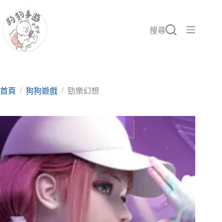
跳
至
主
搜尋
要
內
容
/
/
首頁
狗狗遊戲
勁樂幻想