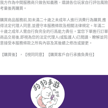
我方作為中間服務商只做告知義務，還請各位玩家自行評估風險
考量後再購買。
購買商品服務前,如未滿二十歲之未成年人進行消費行為購買,應
得法定代理人同意,並遵守本服務條款及相關法律規定。年滿二
十歲之成年人需自行負完全的行爲能力責任。當您下單進行訂單
商品交易後,即視為您的法定代理人(或監護人)已閱讀、瞭解並同
意接受本服務條款之所有內容及其後續之修改或變更。
【購買後】，【視同同意】【購買客戶自行承擔負責任】