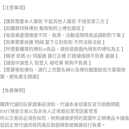
【注意事項】
.【匯款需要本人匯款 不能其他人匯款 不接受第三方 】
.【如購買特殊禮包 幫狗狗附上禮包路徑 】
.【每張單處理速度不同，急用、活動或限時商品請斟酌下單 】
.【如果需要收據 明細 當下立刻告知 不然沒辦法給 】
.【所需要購買的禮包or商品，請依造遊戲內現有的禮包為主 】
.【帳號 密碼 ID 伺服器 要打正確 打錯儲值錯不負責 謝謝 】
.【儲值中誤登入 如登入 被吃單 狗狗不負責 】
.【需要哪些禮包，請打上完整名稱以及禮包截圖給官方客服核
實，避免產生錯誤】
【免責聲明】
購買代儲的玩家請事前須知，代儲本身就違反官方遊戲規範
RMT現金交易以及非本人正常遊玩等等因素等等
所以交易前必須告知您，狗狗儲值使用的是國外正規禮品卡儲值
若因正常代儲流程而違反遊戲規章被鎖請自行負責。