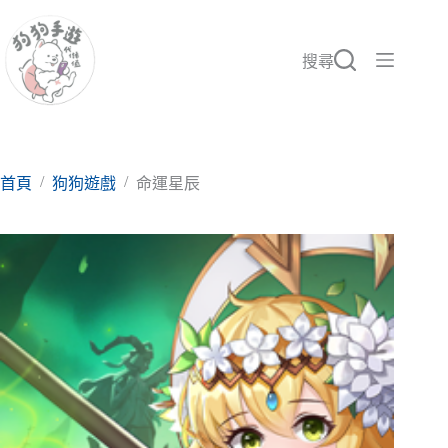
跳
至
主
搜尋
要
內
容
/
/
首頁
狗狗遊戲
命運星辰