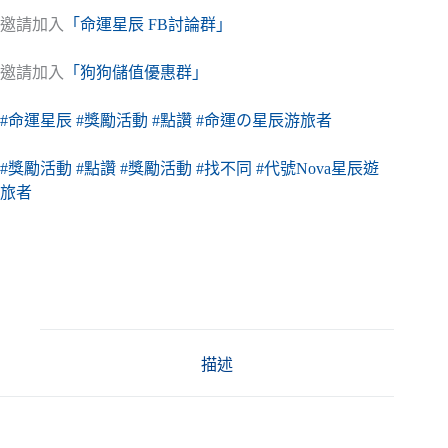
邀請加入
「命運星辰 FB討論群」
邀請加入
「狗狗儲值優惠群」
#命運星辰
#獎勵活動
#點讚
#命運の星辰游旅者
#獎勵活動
#點讚
#獎勵活動
#找不同
#代號Nova星辰遊
旅者
描述