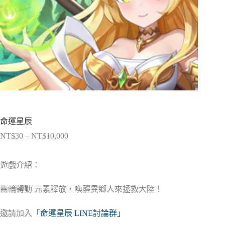
命運星辰
NT$
30
–
NT$
10,000
價
格
範
遊戲介紹：
圍：
NT$30
齒輪轉動 元素釋放，喚醒異鄉人來拯救大陸！
到
NT$10,000
邀請加入
「命運星辰 LINE討論群」