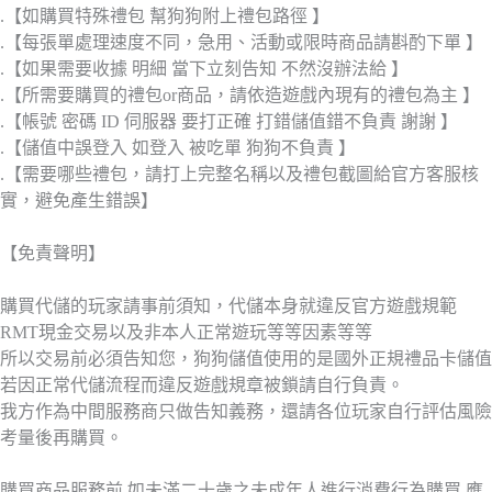
.【如購買特殊禮包 幫狗狗附上禮包路徑 】
.【每張單處理速度不同，急用、活動或限時商品請斟酌下單 】
.【如果需要收據 明細 當下立刻告知 不然沒辦法給 】
.【所需要購買的禮包or商品，請依造遊戲內現有的禮包為主 】
.【帳號 密碼 ID 伺服器 要打正確 打錯儲值錯不負責 謝謝 】
.【儲值中誤登入 如登入 被吃單 狗狗不負責 】
.【需要哪些禮包，請打上完整名稱以及禮包截圖給官方客服核
實，避免產生錯誤】
【免責聲明】
購買代儲的玩家請事前須知，代儲本身就違反官方遊戲規範
RMT現金交易以及非本人正常遊玩等等因素等等
所以交易前必須告知您，狗狗儲值使用的是國外正規禮品卡儲值
若因正常代儲流程而違反遊戲規章被鎖請自行負責。
我方作為中間服務商只做告知義務，還請各位玩家自行評估風險
考量後再購買。
購買商品服務前,如未滿二十歲之未成年人進行消費行為購買,應