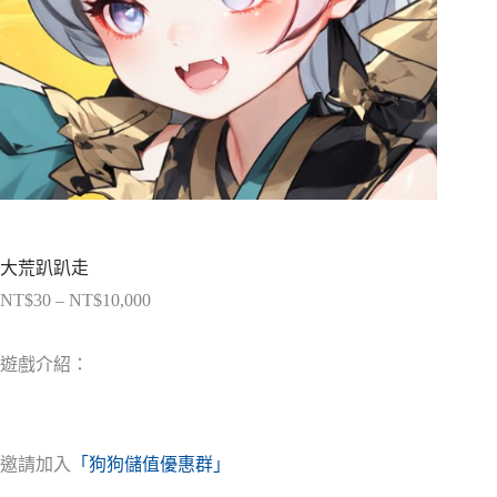
大荒趴趴走
NT$
30
–
NT$
10,000
價
格
範
遊戲介紹：
圍：
NT$30
到
NT$10,000
邀請加入
「狗狗儲值優惠群」