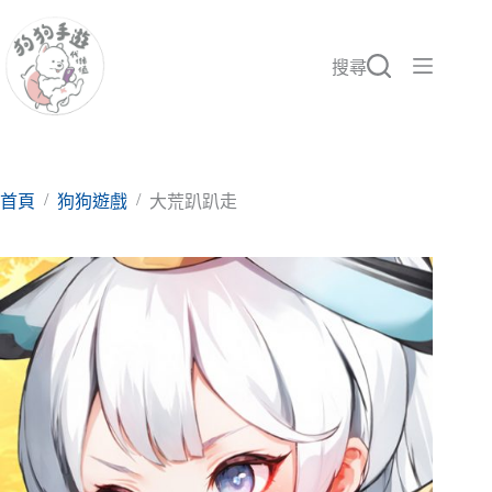
跳
至
主
搜尋
要
內
容
/
/
首頁
狗狗遊戲
大荒趴趴走