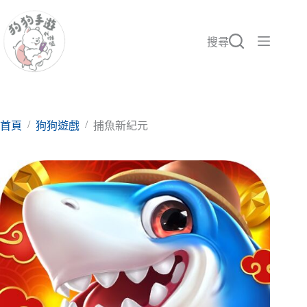
跳
至
主
搜尋
要
內
容
/
/
首頁
狗狗遊戲
捕魚新紀元