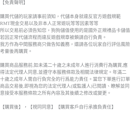
【免責聲明】
購買代儲的玩家請事前須知，代儲本身就違反官方遊戲規範
RMT現金交易以及非本人正常遊玩等等因素等等
所以交易前必須告知您，狗狗儲值使用的是國外正規禮品卡儲值
若因正常代儲流程而違反遊戲規章被鎖請自行負責。
我方作為中間服務商只做告知義務，還請各位玩家自行評估風險
考量後再購買。
購買商品服務前,如未滿二十歲之未成年人進行消費行為購買,應
得法定代理人同意,並遵守本服務條款及相關法律規定。年滿二
十歲之成年人需自行負完全的行爲能力責任。當您下單進行訂單
商品交易後,即視為您的法定代理人(或監護人)已閱讀、瞭解並同
意接受本服務條款之所有內容及其後續之修改或變更。
【購買後】，【視同同意】【購買客戶自行承擔負責任】