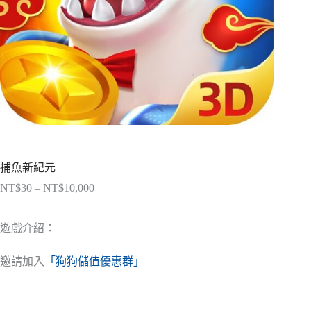
捕魚新紀元
NT$
30
–
NT$
10,000
價
格
範
遊戲介紹：
圍：
NT$30
邀請加入
「狗狗儲值優惠群」
到
NT$10,000