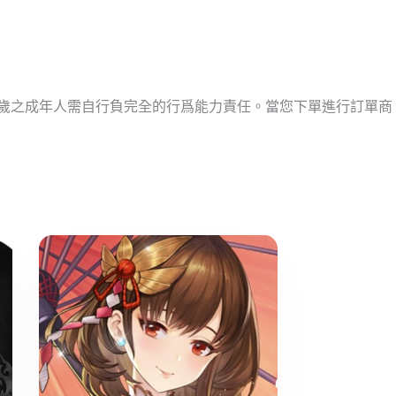
十歲之成年人需自行負完全的行爲能力責任。當您下單進行訂單商