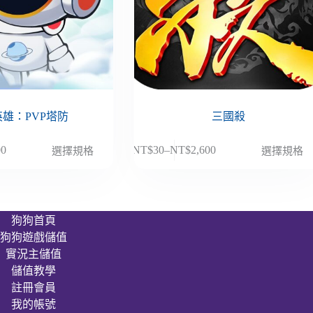
雄：PVP塔防
三國殺
此
00
NT$
30
–
NT$
2,600
選擇規格
選擇規格
價
產
格
品
範
有
圍：
多
狗狗首頁
NT$30
種
狗狗遊戲儲值
到
款
00
NT$2,600
實況主儲值
式。
儲值教學
可
註冊會員
在
我的帳號
產