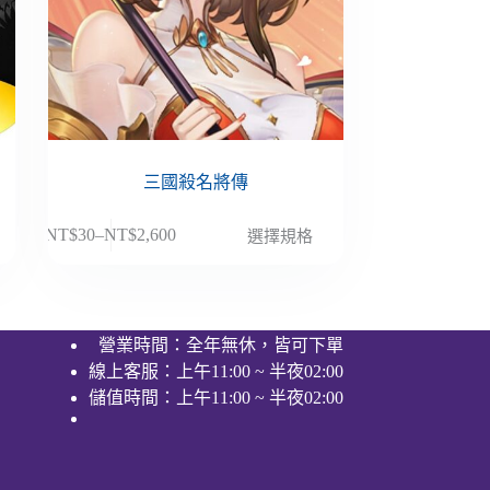
三國殺名將傳
此
NT$
30
–
NT$
2,600
選擇規格
價
產
格
品
範
有
圍：
多
營業時間：全年無休，皆可下單
NT$30
種
線上客服：上午11:00 ~ 半夜02:00
到
款
NT$2,600
儲值時間：上午11:00 ~ 半夜02:00
式。
可
在
產