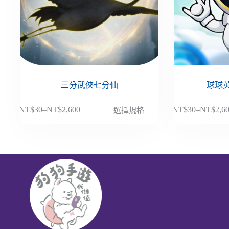
三分武俠七分仙
球球英
此
此
NT$
30
–
NT$
2,600
NT$
30
–
NT$
2,6
選擇規格
價
價
產
產
格
格
品
品
範
範
有
有
圍：
圍：
多
多
NT$30
NT$30
種
種
到
到
款
款
NT$2,600
NT$2,6
式。
式。
可
可
在
在
產
產