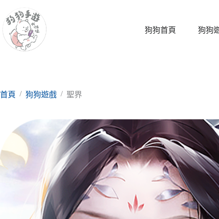
跳
至
主
狗狗首頁
狗狗
要
內
容
/
/
首頁
狗狗遊戲
聖界