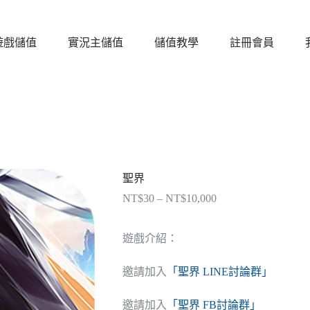
遊戲儲值
實況主儲值
儲值教學
註冊會員
聖界
NT$
30
–
NT$
10,000
價
格
範
遊戲介紹：
圍：
NT$30
邀請加入
「聖界 LINE討論群」
到
NT$10,000
邀請加入
「聖界 FB討論群」