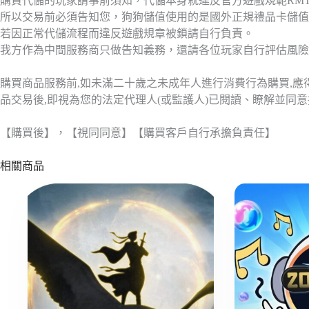
購買代儲的玩家請事前須知，代儲本身就違反官方遊戲規範RM
所以交易前必須告知您，狗狗儲值使用的是國外正規禮品卡儲值
若因正常代儲流程而違反遊戲規章被鎖請自行負責。
我方作為中間服務商只做告知義務，還請各位玩家自行評估風險
購買商品服務前,如未滿二十歲之未成年人進行消費行為購買,
品交易後,即視為您的法定代理人(或監護人)已閱讀、瞭解並同
【購買後】，【視同同意】【購買客戶自行承擔負責任】
相關商品