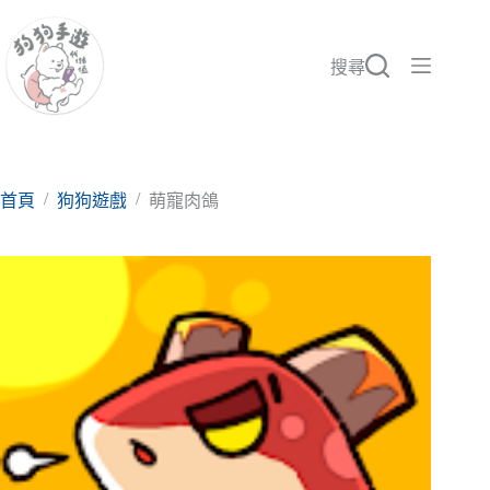
跳
至
主
搜尋
要
內
容
/
/
首頁
狗狗遊戲
萌寵肉鴿