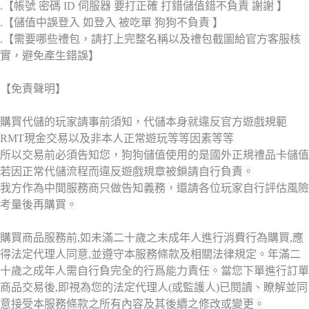
.【帳號 密碼 ID 伺服器 要打正確 打錯儲值錯不負責 謝謝 】
.【儲值中誤登入 如登入 被吃單 狗狗不負責 】
.【需要哪些禮包，請打上完整名稱以及禮包截圖給官方客服核
實，避免產生錯誤】
【免責聲明】
購買代儲的玩家請事前須知，代儲本身就違反官方遊戲規範
RMT現金交易以及非本人正常遊玩等等因素等等
所以交易前必須告知您，狗狗儲值使用的是國外正規禮品卡儲值
若因正常代儲流程而違反遊戲規章被鎖請自行負責。
我方作為中間服務商只做告知義務，還請各位玩家自行評估風險
考量後再購買。
購買商品服務前,如未滿二十歲之未成年人進行消費行為購買,應
得法定代理人同意,並遵守本服務條款及相關法律規定。年滿二
十歲之成年人需自行負完全的行爲能力責任。當您下單進行訂單
商品交易後,即視為您的法定代理人(或監護人)已閱讀、瞭解並同
意接受本服務條款之所有內容及其後續之修改或變更。