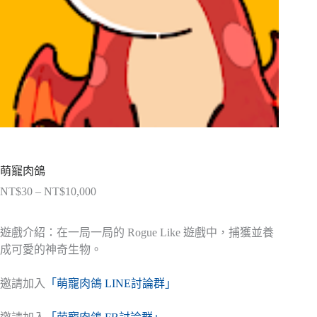
萌寵肉鴿
NT$
30
–
NT$
10,000
價
格
範
遊戲介紹：在一局一局的 Rogue Like 遊戲中，捕獲並養
圍：
成可愛的神奇生物。
NT$30
到
邀請加入
「萌寵肉鴿 LINE討論群」
NT$10,000