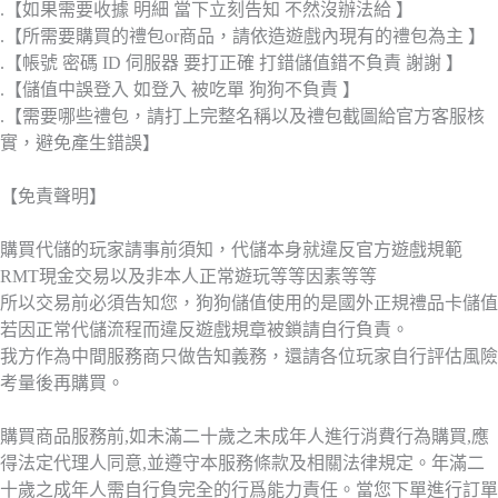
.【如果需要收據 明細 當下立刻告知 不然沒辦法給 】
.【所需要購買的禮包or商品，請依造遊戲內現有的禮包為主 】
.【帳號 密碼 ID 伺服器 要打正確 打錯儲值錯不負責 謝謝 】
.【儲值中誤登入 如登入 被吃單 狗狗不負責 】
.【需要哪些禮包，請打上完整名稱以及禮包截圖給官方客服核
實，避免產生錯誤】
【免責聲明】
購買代儲的玩家請事前須知，代儲本身就違反官方遊戲規範
RMT現金交易以及非本人正常遊玩等等因素等等
所以交易前必須告知您，狗狗儲值使用的是國外正規禮品卡儲值
若因正常代儲流程而違反遊戲規章被鎖請自行負責。
我方作為中間服務商只做告知義務，還請各位玩家自行評估風險
考量後再購買。
購買商品服務前,如未滿二十歲之未成年人進行消費行為購買,應
得法定代理人同意,並遵守本服務條款及相關法律規定。年滿二
十歲之成年人需自行負完全的行爲能力責任。當您下單進行訂單