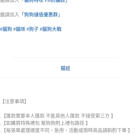
邀請加入
「貓狗特攻 FB討論群」
邀請加入
「狗狗儲值優惠群」
#貓狗
#貓咪
#狗子
#貓狗大戰
描述
【注意事項】
.【匯款需要本人匯款 不能其他人匯款 不接受第三方 】
.【如購買特殊禮包 幫狗狗附上禮包路徑 】
.【每張單處理速度不同，急用、活動或限時商品請斟酌下單 】