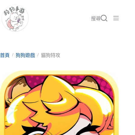
跳
至
主
搜尋
要
內
容
/
/
首頁
狗狗遊戲
貓狗特攻