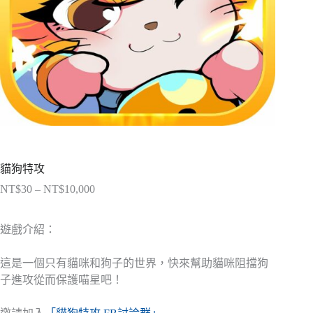
貓狗特攻
NT$
30
–
NT$
10,000
價
格
範
遊戲介紹：
圍：
NT$30
這是一個只有貓咪和狗子的世界，快來幫助貓咪阻擋狗
到
子進攻從而保護喵星吧！
NT$10,000