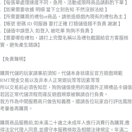
.【每張單處理速度不同，急用、活動或限時商品請斟酌下單 】
.【如果需要收據 明細 當下立刻告知 不然沒辦法給 】
.【所需要購買的禮包or商品，請依造遊戲內現有的禮包為主 】
.【帳號 密碼 ID 伺服器 要打正確 打錯儲值錯不負責 謝謝 】
.【儲值中誤登入 如登入 被吃單 狗狗不負責 】
.【需要哪些禮包，請打上完整名稱以及禮包截圖給官方客服核
實，避免產生錯誤】
【免責聲明】
購買代儲的玩家請事前須知，代儲本身就違反官方遊戲規範
RMT現金交易以及非本人正常遊玩等等因素等等
所以交易前必須告知您，狗狗儲值使用的是國外正規禮品卡儲值
若因正常代儲流程而違反遊戲規章被鎖請自行負責。
我方作為中間服務商只做告知義務，還請各位玩家自行評估風險
考量後再購買。
購買商品服務前,如未滿二十歲之未成年人進行消費行為購買,應
得法定代理人同意,並遵守本服務條款及相關法律規定。年滿二