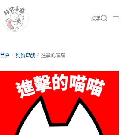
跳
至
主
搜尋
要
內
容
/
/
首頁
狗狗遊戲
進擊的喵喵