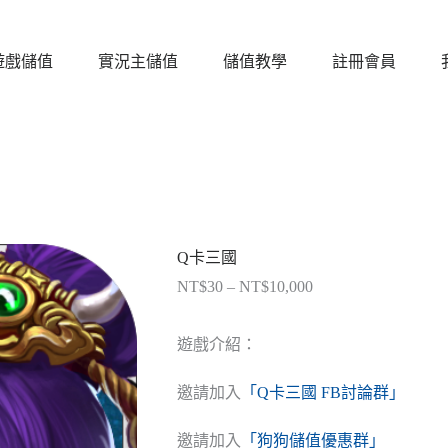
遊戲儲值
實況主儲值
儲值教學
註冊會員
Q卡三國
NT$
30
–
NT$
10,000
價
格
範
遊戲介紹：
圍：
NT$30
邀請加入
「Q卡三國 FB討論群」
到
NT$10,000
邀請加入
「狗狗儲值優惠群」