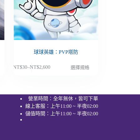
球球英雄：PVP塔防
此
NT$
30
–
NT$
2,600
選擇規格
價
產
格
品
範
有
圍：
多
營業時間：全年無休，皆可下單
NT$30
種
線上客服：上午11:00 ~ 半夜02:00
到
款
NT$2,600
儲值時間：上午11:00 ~ 半夜02:00
式。
可
在
產