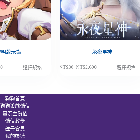
黎明啟示錄
永夜星神
此
00
NT$
30
–
NT$
2,600
選擇規格
選擇規格
價
產
格
品
範
有
圍：
多
狗狗首頁
NT$30
種
狗狗遊戲儲值
到
款
00
NT$2,600
實況主儲值
式。
儲值教學
可
註冊會員
在
我的帳號
產