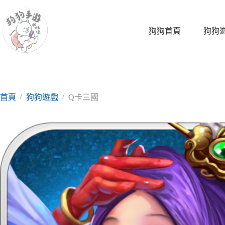
跳
至
主
狗狗首頁
狗狗
要
內
容
/
/
首頁
狗狗遊戲
Q卡三國