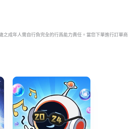
十歲之成年人需自行負完全的行爲能力責任。當您下單進行訂單商