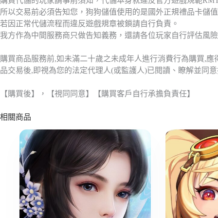
購買代儲的玩家請事前須知，代儲本身就違反官方遊戲規範RM
所以交易前必須告知您，狗狗儲值使用的是國外正規禮品卡儲值
若因正常代儲流程而違反遊戲規章被鎖請自行負責。
我方作為中間服務商只做告知義務，還請各位玩家自行評估風險
購買商品服務前,如未滿二十歲之未成年人進行消費行為購買,
品交易後,即視為您的法定代理人(或監護人)已閱讀、瞭解並同
【購買後】，【視同同意】【購買客戶自行承擔負責任】
相關商品