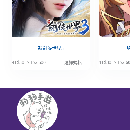
新劍俠世界3
此
此
NT$
30
–
NT$
2,600
NT$
30
–
NT$
2,6
選擇規格
價
價
產
產
格
格
品
品
範
範
有
有
圍：
圍：
多
多
NT$30
NT$30
種
種
到
到
款
款
NT$2,600
NT$2,6
式。
式。
可
可
在
在
產
產