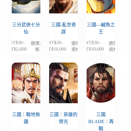
式。
式。
式。
可
可
可
在
在
在
產
產
產
三分武俠七分
三國-亂世奇
三國—鹹魚之
品
品
品
仙
謀
王
頁
頁
頁
NT$
30
–
NT$
30
–
NT$
30
–
選擇規
選擇
選擇
此
此
此
面
面
面
格
規格
規格
NT$
2,600
NT$
10,000
NT$
10,000
價
價
價
產
產
產
選
選
選
格
格
格
品
品
品
擇
擇
擇
範
範
範
有
有
有
選
選
選
圍：
圍：
圍：
多
多
多
項
項
項
NT$30
NT$30
NT$30
種
種
種
到
到
到
款
款
款
NT$2,600
NT$10,000
NT$10,000
式。
式。
式。
可
可
可
在
在
在
產
產
產
三國：戰地無
三國：英雄的
三國
品
品
品
疆
榮光
BLADE：再
頁
頁
頁
戰