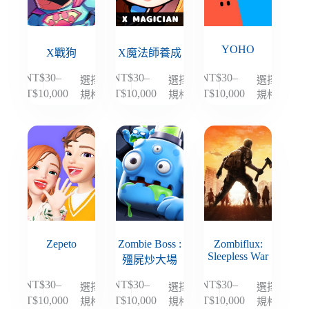
式。
式。
式。
可
可
可
在
在
在
YOHO
產
產
產
X戰狗
X魔法師養成
品
品
品
NT$
30
–
NT$
30
–
NT$
30
–
選擇
選擇
選擇
此
此
此
頁
頁
頁
規格
規格
規格
NT$
10,000
NT$
10,000
NT$
10,000
價
價
價
產
產
產
面
面
面
格
格
格
品
品
品
選
選
選
範
範
範
有
有
有
擇
擇
擇
圍：
圍：
圍：
多
多
多
選
選
選
NT$30
NT$30
NT$30
種
種
種
項
項
項
到
到
到
款
款
款
NT$10,000
NT$10,000
NT$10,000
式。
式。
式。
可
可
可
在
在
在
Zepeto
Zombie Boss :
Zombiflux:
產
產
產
Sleepless War
殭屍炒大場
品
品
品
頁
頁
頁
NT$
30
–
NT$
30
–
NT$
30
–
選擇
選擇
選擇
此
此
此
面
面
面
規格
規格
規格
NT$
10,000
NT$
10,000
NT$
10,000
價
價
價
產
產
產