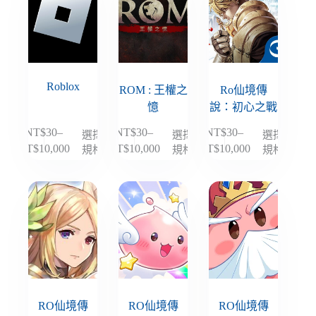
種
種
種
到
到
到
款
款
款
NT$10,000
NT$10,000
NT$10,000
式。
式。
式。
可
可
可
在
在
在
Roblox
產
產
產
ROM : 王權之
Ro仙境傳
品
品
品
憶
說：初心之戰
頁
頁
頁
NT$
30
–
NT$
30
–
NT$
30
–
選擇
選擇
選擇
此
此
此
面
面
面
規格
規格
規格
NT$
10,000
NT$
10,000
NT$
10,000
價
價
價
產
產
產
選
選
選
格
格
格
品
品
品
擇
擇
擇
範
範
範
有
有
有
選
選
選
圍：
圍：
圍：
多
多
多
項
項
項
NT$30
NT$30
NT$30
種
種
種
到
到
到
款
款
款
NT$10,000
NT$10,000
NT$10,000
式。
式。
式。
可
可
可
在
在
在
產
產
產
RO仙境傳
RO仙境傳
RO仙境傳