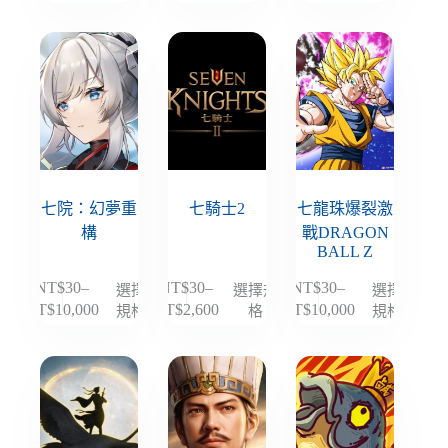
格
格
格
品
品
品
選
選
選
範
範
範
有
有
有
擇
擇
擇
圍：
圍：
圍：
多
多
多
選
選
選
NT$30
NT$30
NT$30
種
種
種
項
項
項
到
到
到
款
款
款
NT$10,000
NT$10,000
NT$2,600
式。
式。
式。
可
可
可
在
在
在
產
產
產
七院：幻夢重
七騎士2
七龍珠爆裂激
品
品
品
構
戰DRAGON
BALL Z
頁
頁
頁
面
面
面
NT$
30
–
NT$
30
–
NT$
30
–
選擇
選擇規
選擇
此
此
此
選
選
選
規格
格
規格
NT$
10,000
NT$
2,600
NT$
10,000
價
價
價
產
產
產
擇
擇
擇
格
格
格
品
品
品
選
選
選
範
範
範
有
有
有
項
項
項
圍：
圍：
圍：
多
多
多
NT$30
NT$30
NT$30
種
種
種
到
到
到
款
款
款
NT$10,000
NT$2,600
NT$10,000