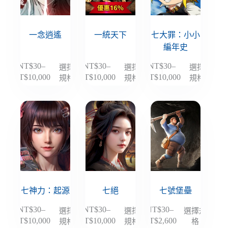
可
可
可
在
在
在
產
產
產
一念逍遙
一統天下
七大罪：小小
品
品
品
編年史
頁
頁
頁
NT$
30
–
NT$
30
–
NT$
30
–
選擇
選擇
選擇
此
此
此
面
面
面
規格
規格
規格
NT$
10,000
NT$
10,000
NT$
10,000
價
價
價
產
產
產
選
選
選
格
格
格
品
品
品
擇
擇
擇
範
範
範
有
有
有
選
選
選
圍：
圍：
圍：
多
多
多
項
項
項
NT$30
NT$30
NT$30
種
種
種
到
到
到
款
款
款
NT$10,000
NT$10,000
NT$10,000
式。
式。
式。
可
可
可
在
在
在
產
產
產
七神力：起源
七絕
七號堡壘
品
品
品
NT$
30
–
NT$
30
–
NT$
30
–
選擇
選擇
選擇規
此
此
此
頁
頁
頁
規格
規格
格
NT$
10,000
NT$
10,000
NT$
2,600
價
價
價
產
產
產
面
面
面