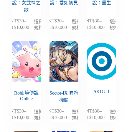
品
品
品
說：女武神之
說：愛如初見
說：重生
頁
頁
頁
歌
面
面
面
NT$
30
–
NT$
30
–
NT$
30
–
選擇
選擇
選擇
此
此
此
選
選
選
規格
規格
規格
NT$
10,000
NT$
10,000
NT$
10,000
價
價
價
產
產
產
擇
擇
擇
格
格
格
品
品
品
選
選
選
範
範
範
有
有
有
項
項
項
圍：
圍：
圍：
多
多
多
NT$30
NT$30
NT$30
種
種
種
到
到
到
款
款
款
NT$10,000
NT$10,000
NT$10,000
式。
式。
式。
可
可
可
在
在
在
SKOUT
產
產
產
Ro仙境傳說
Sector-IX 異狩
Online
品
品
品
機關
頁
頁
頁
NT$
30
–
NT$
30
–
NT$
30
–
選擇
選擇
選擇
此
此
此
面
面
面
規格
規格
規格
NT$
10,000
NT$
10,000
NT$
10,000
價
價
價
產
產
產
選
選
選
格
格
格
品
品
品
擇
擇
擇
範
範
範