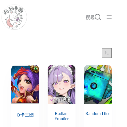
跳
至
主
搜尋
要
內
容
Radiant
Random Dice
Q卡三國
Frontier