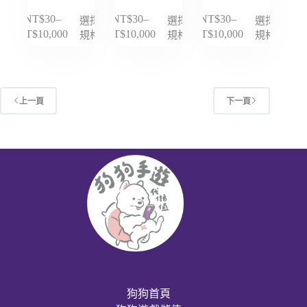
面
面
面
NT$
30
–
NT$
30
–
NT$
30
–
選擇
選擇
選擇
此
此
此
選
選
選
規格
規格
規格
NT$
10,000
NT$
10,000
NT$
10,000
價
價
價
產
產
產
擇
擇
擇
格
格
格
品
品
品
選
選
選
範
範
範
有
有
有
項
項
項
圍：
圍：
圍：
多
多
多
NT$30
NT$30
NT$30
種
上一頁
種
種
下一頁
到
到
到
款
款
款
NT$10,000
NT$10,000
NT$10,000
式。
式。
式。
可
可
可
在
在
在
產
產
產
品
品
品
頁
頁
頁
面
面
面
選
選
選
擇
擇
擇
選
選
選
狗狗首頁
項
項
項