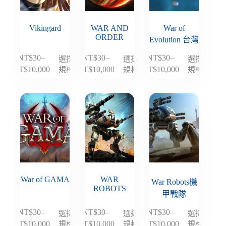
可
可
可
在
在
在
Vikingard
WAR AND
War of
產
產
產
ORDER
Evolution 台灣
品
品
品
頁
頁
頁
NT$
30
–
NT$
30
–
NT$
30
–
選擇
選擇
選擇
此
此
此
面
面
面
規格
規格
規格
NT$
10,000
NT$
10,000
NT$
10,000
價
價
價
產
產
產
選
選
選
格
格
格
品
品
品
擇
擇
擇
範
範
範
有
有
有
選
選
選
圍：
圍：
圍：
多
多
多
項
項
項
NT$30
NT$30
NT$30
種
種
種
到
到
到
款
款
款
NT$10,000
NT$10,000
NT$10,000
式。
式。
式。
可
可
可
在
在
在
War of GAMA
WAR
產
產
產
War Robots機
ROBOTS
品
品
品
甲戰隊
頁
頁
頁
NT$
30
–
NT$
30
–
NT$
30
–
選擇
選擇
選擇
此
此
此
面
面
面
規格
規格
規格
NT$
10,000
NT$
10,000
NT$
10,000
價
價
價
產
產
產