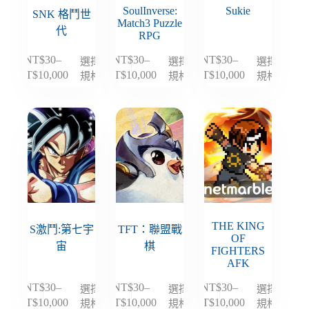
SoulInverse:
Sukie
產
產
產
SNK 格鬥世
Match3 Puzzle
品
品
品
代
RPG
頁
頁
頁
NT$
30
–
NT$
30
–
NT$
30
–
選擇
選擇
選擇
面
面
面
此
此
此
規格
規格
規格
NT$
10,000
NT$
10,000
NT$
10,000
價
價
價
選
選
選
產
產
產
格
格
格
擇
擇
擇
品
品
品
範
範
範
選
選
選
有
有
有
圍：
圍：
圍：
項
項
項
多
多
多
NT$30
NT$30
NT$30
種
種
種
到
到
到
款
款
款
NT$10,000
NT$10,000
NT$10,000
式。
式。
式。
可
可
可
在
在
在
THE KING
產
產
產
S激鬥:第七宇
TFT：聯盟戰
OF
品
品
品
宙
棋
FIGHTERS
頁
頁
頁
AFK
面
面
面
NT$
30
–
NT$
30
–
NT$
30
–
選擇
選擇
選擇
此
此
此
選
選
選
規格
規格
規格
NT$
10,000
NT$
10,000
NT$
10,000
價
價
價
產
產
產